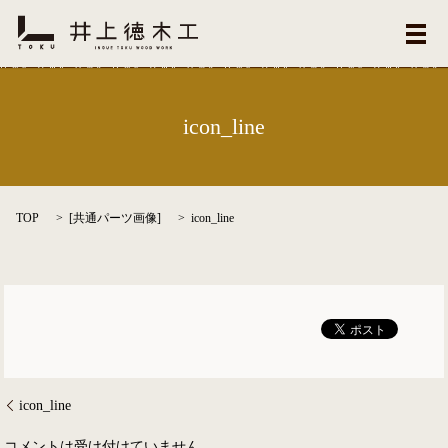
メ
icon_line
TOP
[
共通パーツ画像
]
icon_line
icon_line
コメントは受け付けていません。