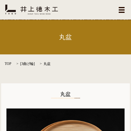
メ
丸盆
TOP
[
3曲げ輪
]
丸盆
丸盆