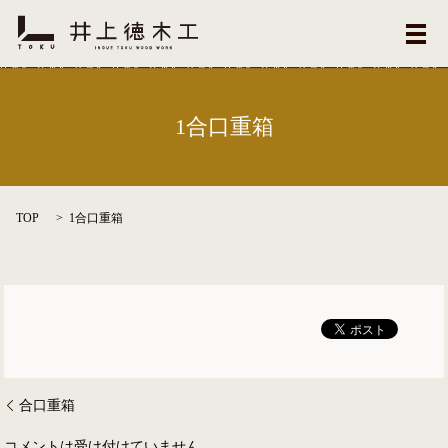
メ
1合口重箱
TOP
1合口重箱
合口重箱
コメントは受け付けていません。