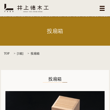
メ
投扇箱
TOP
[
1箱
]
投扇箱
投扇箱