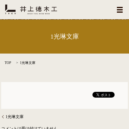
メ
1光琳文庫
TOP
1光琳文庫
1光琳文庫
コメントは受け付けていません。